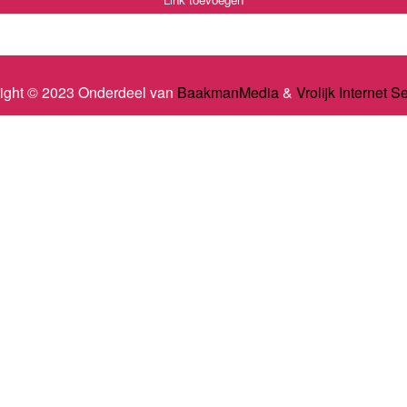
ight © 2023 Onderdeel van
BaakmanMedia
&
Vrolijk Internet S