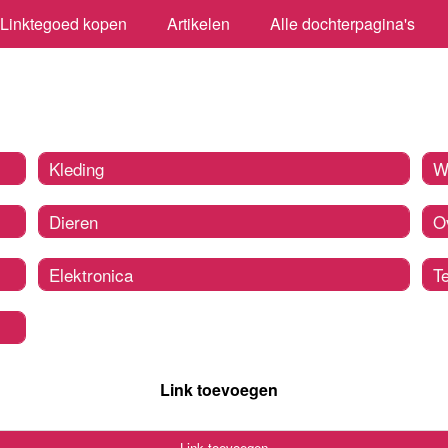
Linktegoed kopen
Artikelen
Alle dochterpagina's
Kleding
W
Dieren
O
Elektronica
T
Link toevoegen
Link toevoegen